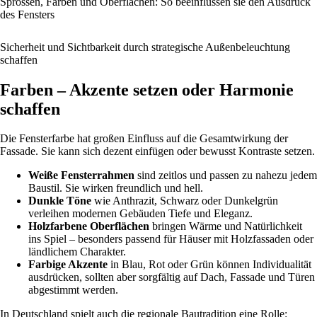
Sprossen, Farben und Oberflächen: So beeinflussen sie den Ausdruck
des Fensters
Sicherheit und Sichtbarkeit durch strategische Außenbeleuchtung
schaffen
Farben – Akzente setzen oder Harmonie
schaffen
Die Fensterfarbe hat großen Einfluss auf die Gesamtwirkung der
Fassade. Sie kann sich dezent einfügen oder bewusst Kontraste setzen.
Weiße Fensterrahmen
sind zeitlos und passen zu nahezu jedem
Baustil. Sie wirken freundlich und hell.
Dunkle Töne
wie Anthrazit, Schwarz oder Dunkelgrün
verleihen modernen Gebäuden Tiefe und Eleganz.
Holzfarbene Oberflächen
bringen Wärme und Natürlichkeit
ins Spiel – besonders passend für Häuser mit Holzfassaden oder
ländlichem Charakter.
Farbige Akzente
in Blau, Rot oder Grün können Individualität
ausdrücken, sollten aber sorgfältig auf Dach, Fassade und Türen
abgestimmt werden.
In Deutschland spielt auch die regionale Bautradition eine Rolle: