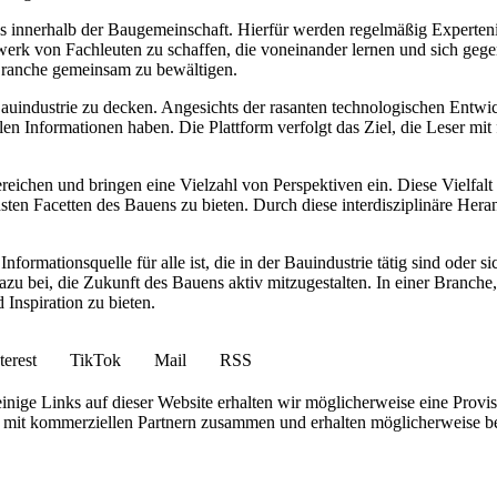
gs innerhalb der Baugemeinschaft. Hierfür werden regelmäßig Experteni
zwerk von Fachleuten zu schaffen, die voneinander lernen und sich geg
 Branche gemeinsam zu bewältigen.
 Bauindustrie zu decken. Angesichts der rasanten technologischen Entw
en Informationen haben. Die Plattform verfolgt das Ziel, die Leser mit 
hen und bringen eine Vielzahl von Perspektiven ein. Diese Vielfalt e
hsten Facetten des Bauens zu bieten. Durch diese interdisziplinäre He
formationsquelle für alle ist, die in der Bauindustrie tätig sind oder si
azu bei, die Zukunft des Bauens aktiv mitzugestalten. In einer Branche,
 Inspiration zu bieten.
terest
TikTok
Mail
RSS
nige Links auf dieser Website erhalten wir möglicherweise eine Provis
iten mit kommerziellen Partnern zusammen und erhalten möglicherweise 