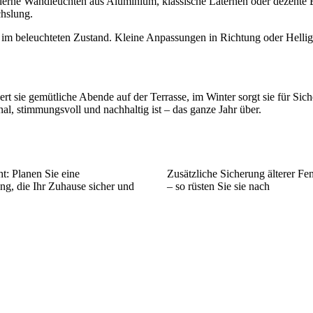
moderne Wandleuchten aus Aluminium, klassische Laternen oder dezent
chslung.
 im beleuchteten Zustand. Kleine Anpassungen in Richtung oder Helli
ert sie gemütliche Abende auf der Terrasse, im Winter sorgt sie für 
al, stimmungsvoll und nachhaltig ist – das ganze Jahr über.
t: Planen Sie eine
Zusätzliche Sicherung älterer Fe
g, die Ihr Zuhause sicher und
– so rüsten Sie sie nach