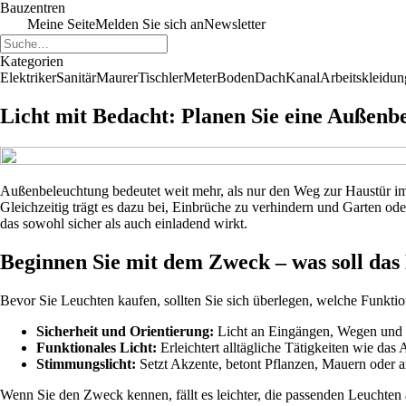
Bauzentren
Meine Seite
Melden Sie sich an
Newsletter
Kategorien
Elektriker
Sanitär
Maurer
Tischler
Meter
Boden
Dach
Kanal
Arbeitskleidun
Licht mit Bedacht: Planen Sie eine Außenb
Außenbeleuchtung bedeutet weit mehr, als nur den Weg zur Haustür im 
Gleichzeitig trägt es dazu bei, Einbrüche zu verhindern und Garten od
das sowohl sicher als auch einladend wirkt.
Beginnen Sie mit dem Zweck – was soll das 
Bevor Sie Leuchten kaufen, sollten Sie sich überlegen, welche Funkti
Sicherheit und Orientierung:
Licht an Eingängen, Wegen und Ei
Funktionales Licht:
Erleichtert alltägliche Tätigkeiten wie das
Stimmungslicht:
Setzt Akzente, betont Pflanzen, Mauern oder a
Wenn Sie den Zweck kennen, fällt es leichter, die passenden Leuchten 