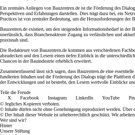
Ein zentrales Anliegen von Bauzentren.de ist die Förderung des Dialo
Perspektiven und Erfahrungen darstellen. Dies trägt dazu bei, ein Net
Practices ist von zentraler Bedeutung, um die Herausforderungen der
Bauzentren.de existiert, um den steigenden Informationsbedarf in der
unerlässlich, dass Branchenakteure Zugang zu verlässlichen und aktuell
praxisnah sind.
Die Redakteure von Bauzentren.de kommen aus verschiedenen Fachbereic
abzudecken und den Lesern einen tiefen Einblick in die unterschiedlic
Chancen in der Bauindustrie erheblich erweitert.
Zusammenfassend lässt sich sagen, dass Bauzentren.de eine essentielle In
fundierten Inhalten und die Förderung des Dialogs trägt die Plattform d
der Entwicklungen und ist bestrebt, den Lesern wertvolle Einblicke und
Teile die Freude
X
Facebook
Instagram
LinkedIn
YouTube
Pin
© Jegliches Kopieren verboten.
© Inhalte dürfen nicht ohne Genehmigung reproduziert werden. Über ei
© Der Inhalt dieser Website ist urheberrechtlich geschützt. Wir arbe
Wer sind wir?
Hinter
Unsere Stiftung